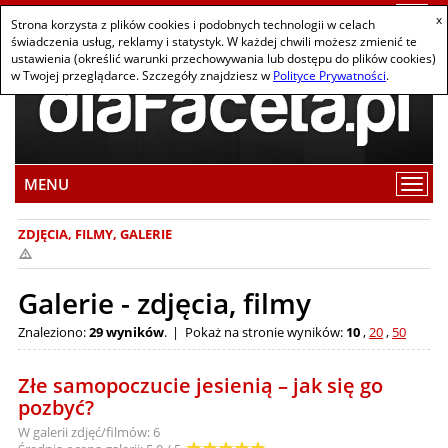
Togg
x
Strona korzysta z plików cookies i podobnych technologii w celach
navi
świadczenia usług, reklamy i statystyk. W każdej chwili możesz zmienić te
ustawienia (określić warunki przechowywania lub dostępu do plików cookies)
w Twojej przeglądarce. Szczegóły znajdziesz w
Polityce Prywatności
.
MENU
Wybi
pozy
z
ZDJĘCIA, FILMY, GALERIE
men
Galerie - zdjęcia, filmy
Znaleziono:
29 wyników
.
Pokaż na stronie wyników:
10
20
50
Złe samopoczucie jesienią – jak się go
pozbyć?
W galerii zdjęć/filmów: 6