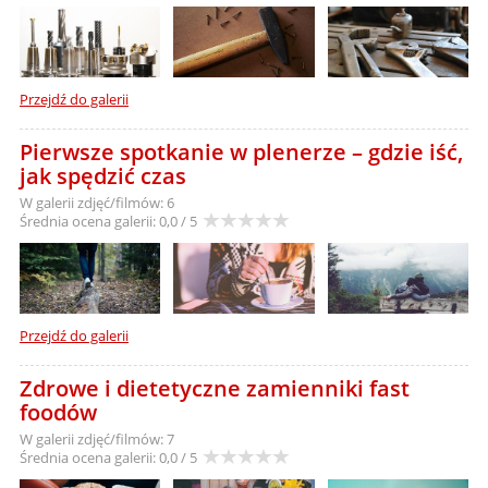
Przejdź do galerii
Pierwsze spotkanie w plenerze – gdzie iść,
jak spędzić czas
W galerii zdjęć/filmów: 6
Średnia ocena galerii:
0,0 / 5
Przejdź do galerii
Zdrowe i dietetyczne zamienniki fast
foodów
W galerii zdjęć/filmów: 7
Średnia ocena galerii:
0,0 / 5