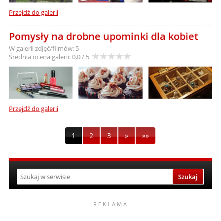
Przejdź do galerii
Pomysły na drobne upominki dla kobiet
W galerii zdjęć/filmów: 5
Średnia ocena galerii:
0,0 / 5
Przejdź do galerii
1
2
3
»
»»