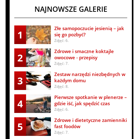
NAJNOWSZE GALERIE
Złe samopoczucie jesienią – jak
1
się go pozbyć?
Zdjęć: 6.
Zdrowe i smaczne koktajle
2
owocowe - przepisy
Zdjęć: 7.
Zestaw narzędzi niezbędnych w
3
każdym domu
Zdjęć: 8.
Pierwsze spotkanie w plenerze –
4
gdzie iść, jak spędzić czas
Zdjęć: 6.
Zdrowe i dietetyczne zamienniki
5
fast foodów
Zdjęć: 7.