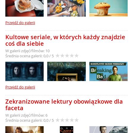
Przejdź do galerii
Kultowe seriale, w których każdy znajdzie
coś dla siebie
W galerii zdjęć/filmów: 10
Średnia ocena galerii:
0,0 / 5
Przejdź do galerii
Zekranizowane lektury obowiązkowe dla
faceta
W galerii zdjęć/filmów: 6
Średnia ocena galerii:
0,0 / 5