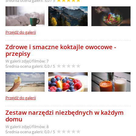
Średnia ocena galerii:
5,0 / 5
Przejdź do galerii
Zdrowe i smaczne koktajle owocowe -
przepisy
W galerii zdjęć/filmów: 7
Średnia ocena galerii:
0,0 / 5
Przejdź do galerii
Zestaw narzędzi niezbędnych w każdym
domu
W galerii zdjęć/filmów: 8
Średnia ocena galerii:
0,0 / 5