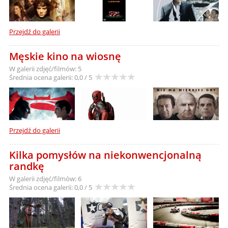
Przejdź do galerii
Męskie kino na wiosnę
W galerii zdjęć/filmów: 5
Średnia ocena galerii:
0,0 / 5
Przejdź do galerii
Kilka pomysłów na niekonwencjonalną
randkę
W galerii zdjęć/filmów: 6
Średnia ocena galerii:
0,0 / 5