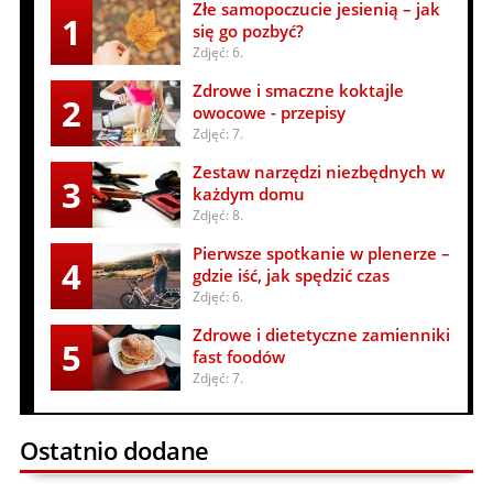
Złe samopoczucie jesienią – jak
1
się go pozbyć?
Zdjęć: 6.
Zdrowe i smaczne koktajle
2
owocowe - przepisy
Zdjęć: 7.
Zestaw narzędzi niezbędnych w
3
każdym domu
Zdjęć: 8.
Pierwsze spotkanie w plenerze –
4
gdzie iść, jak spędzić czas
Zdjęć: 6.
Zdrowe i dietetyczne zamienniki
5
fast foodów
Zdjęć: 7.
Ostatnio dodane