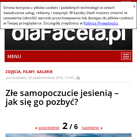
Togg
x
Strona korzysta z plików cookies i podobnych technologii w celach
navi
świadczenia usług, reklamy i statystyk. W każdej chwili możesz zmienić te
ustawienia (określić warunki przechowywania lub dostępu do plików cookies)
w Twojej przeglądarce. Szczegóły znajdziesz w
Polityce Prywatności
.
MENU
Wybi
pozy
z
ZDJĘCIA, FILMY, GALERIE
men
poniedziałek, 03 październikaa 2016, 15:44
Złe samopoczucie jesienią –
jak się go pozbyć?
2
/ 6
poprzednie
następne