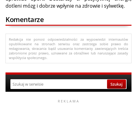
dotleni mózg i dobrze wpłynie na zdrowie i sylwetkę.
Komentarze
Redakcja nie ponosi odpowiedzialności za wypowiedzi internautów
opublikowane na stronach serwisu oraz zastrzega sobie prawo do
redagowania, skracania bądź usuwania komentarzy zawierających treścia
zabronione przez prawo, uznawane za obraźliwe lub naruszające zasady
współżycia społecznego.